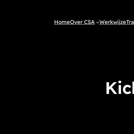
Home
Over CSA
Werkwijze
Tra
Kic