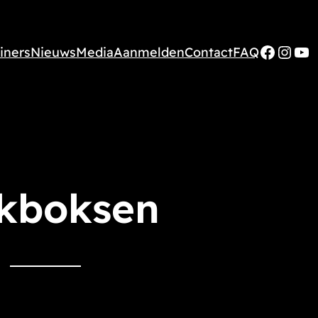
Faceb
Inst
Yo
iners
Nieuws
Media
Aanmelden
Contact
FAQ
kboksen