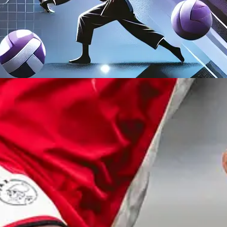
r 29, 2024
are
ers in