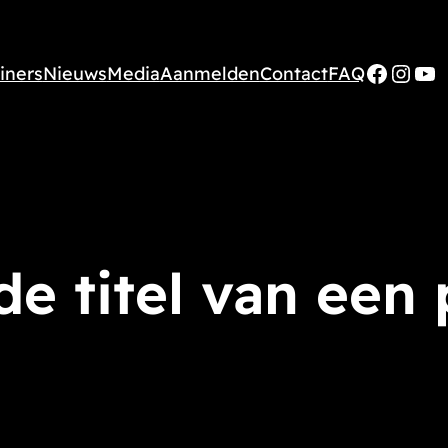
Faceb
Inst
Yo
iners
Nieuws
Media
Aanmelden
Contact
FAQ
 de titel van een