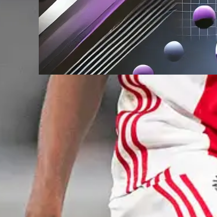
Calandlyceum
decembe
Calandlyceum is dé middelb
school voor jonge (top)sport
Nederland
:
Lees verder
Calandlyceum