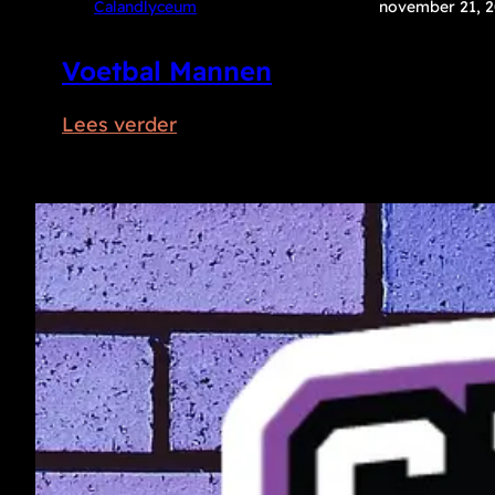
Calandlyceum
november 21, 
Voetbal Mannen
:
Lees verder
Voetbal
Mannen