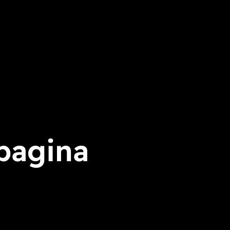
ook
agram
uTube
 pagina