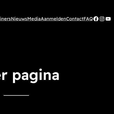
Faceb
Inst
Yo
iners
Nieuws
Media
Aanmelden
Contact
FAQ
r pagina