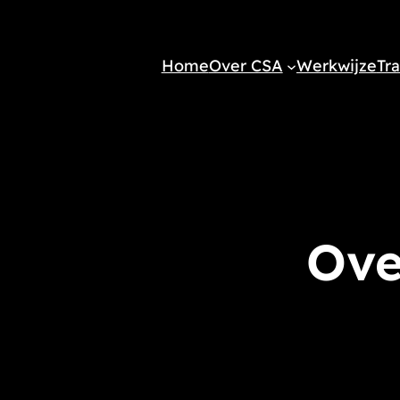
Home
Over CSA
Werkwijze
Tra
Ove